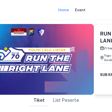
Home
Event
RUN
LAN
21 S
Tugu
Sura
SUB K
Tiket
List Peserta