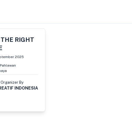
 THE RIGHT
E
eptember 2025
 Pahlawan
baya
Organizer By
REATIF INDONESIA